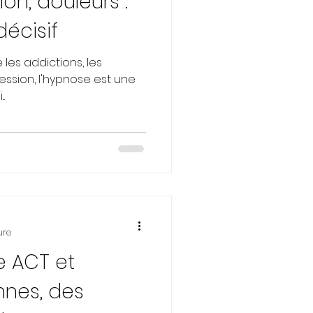
ion, douleurs :
décisif
 les addictions, les
ression, l'hypnose est une
..
ure
e ACT et
nnes, des