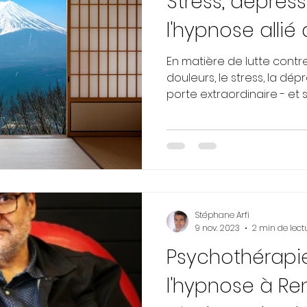
Stress, dépress
l'hypnose allié 
En matière de lutte contre
douleurs, le stress, la dép
porte extraordinaire - et si.
Stéphane Arfi
9 nov. 2023
2 min de lect
Psychothérapi
l'hypnose à Re