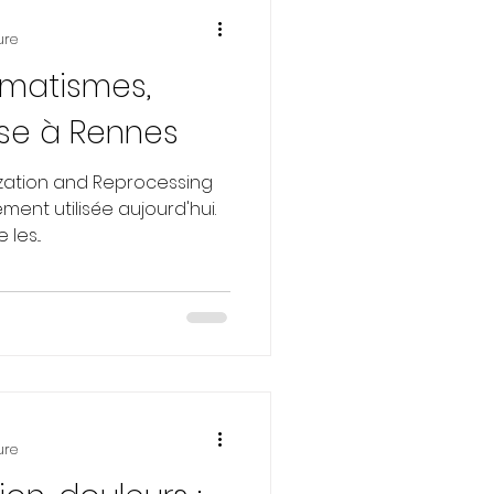
ure
umatismes,
se à Rennes
zation and Reprocessing
ment utilisée aujourd'hui.
les...
ure