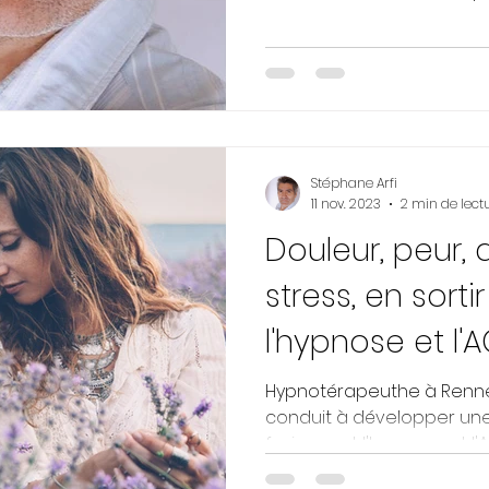
Stéphane Arfi
11 nov. 2023
2 min de lect
Douleur, peur, 
stress, en sorti
l'hypnose et l'
Rennes
Hypnotérapeuthe à Renne
conduit à développer un
fusionnant l'hypnose et l'A