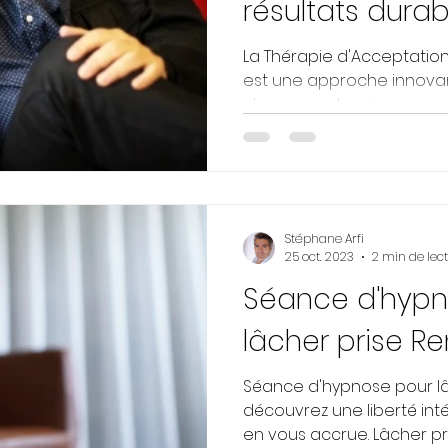
résultats durab
La Thérapie d'Acceptatio
est une approche innovan
changer votre vie car ses r
Stéphane Arfi
25 oct. 2023
2 min de lec
Séance d'hypn
lâcher prise R
Séance d'hypnose pour lâ
découvrez une liberté int
en vous accrue. Lâcher pri