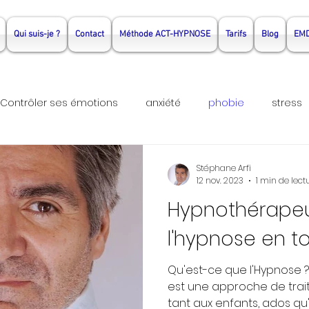
Qui suis-je ?
Contact
Méthode ACT-HYPNOSE
Tarifs
Blog
EM
Contrôler ses émotions
anxiété
phobie
stress
hérapie Rennes
Psychothérapie Noyal Sur Vilaine
hyp
Stéphane Arfi
12 nov. 2023
1 min de lect
Hypnothérapeu
do
thérapie Couple
thérapie couple rennes
the
l'hypnose en t
Qu'est-ce que l'Hypnose 
est une approche de tra
tant aux enfants, ados qu'a