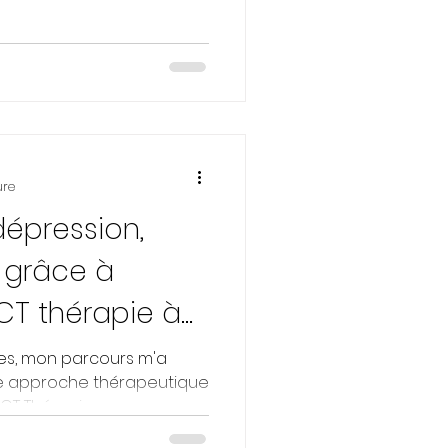
ure
dépression,
r grâce à
ACT thérapie à
s, mon parcours m'a
e approche thérapeutique
CT Thérapie...