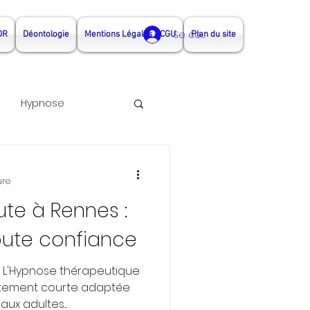
Se connecter
DR
Déontologie
Mentions Légales - CGU
Plan du site
Hypnose
nothérapeute Rennes
ure
te à Rennes :
rapeute couple rennes
oute confiance
? L'Hypnose thérapeutique
itement courte adaptée
ux adultes....