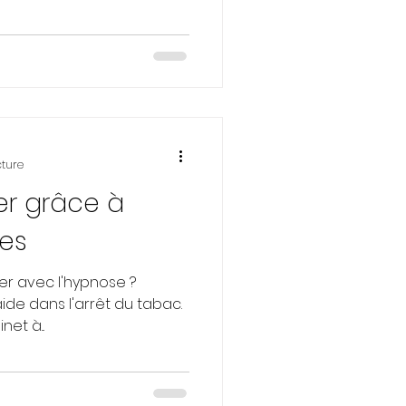
cture
er grâce à
nes
r avec l'hypnose ?
de dans l'arrêt du tabac.
et à...