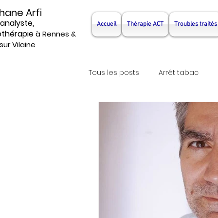
hane Arfi
analyste,
Accueil
Thérapie ACT
Troubles traités
thérapie
à Rennes &
sur Vilaine
Tous les posts
Arrêt tabac
Hypnotherapeute
Psychot
Hypnosejeune
hypnosea