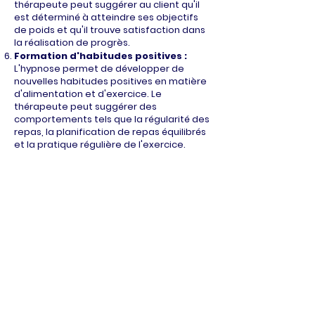
thérapeute peut suggérer au client qu'il
est déterminé à atteindre ses objectifs
de poids et qu'il trouve satisfaction dans
la réalisation de progrès.
Formation d'habitudes positives :
L'hypnose permet de développer de
nouvelles habitudes positives en matière
d'alimentation et d'exercice. Le
thérapeute peut suggérer des
comportements tels que la régularité des
repas, la planification de repas équilibrés
et la pratique régulière de l'exercice.
Suivi et soutien
: Pour obtenir des
résultats durables, plusieurs séances
d'hypnose peuvent être nécessaires.
L'hypnothérapeute travaille en
collaboration et en accord avec le client
pour surveiller les progrès, apporter des
ajustements si nécessaire et fournir un
soutien continu.
La perte de poids, le chemin vers la
minceur sont favorisés par une aide
psychologique extérieur.
Avec mon aide