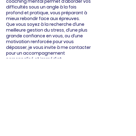
coaching mental permet d’aborder vos
difficultés sous un angle à la fois
profond et pratique, vous préparant à
mieux rebondir face aux épreuves.
Que vous soyez à la recherche d’une
meilleure gestion du stress, d’une plus
grande confiance en vous, ou d’une
motivation renforcée pour vous
dépasser, je vous invite à me contacter
pour un accompagnement
personnalisé et immédiat.
N'oubliez pas : il n’est jamais trop tard
pour changer, pour réussir là où vous
pensiez avoir échoué.
Stéphane Arfi