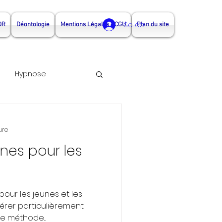
Se connecter
DR
Déontologie
Mentions Légales - CGU
Plan du site
Hypnose
nothérapeute Rennes
ure
nes pour les
rapeute couple rennes
pour les jeunes et les
érer particulièrement
e méthode...