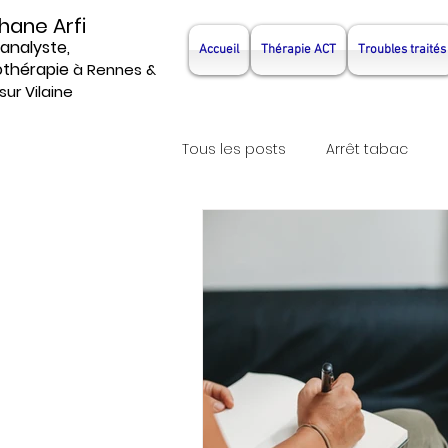
hane Arfi
analyste,
Accueil
Thérapie ACT
Troubles traités
thérapie
à Rennes &
sur Vilaine
Tous les posts
Arrêt tabac
Hypnotherapeute
Psychot
Hypnosejeune
hypnosea