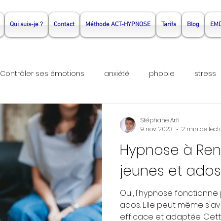
Qui suis-je ?
Contact
Méthode ACT-HYPNOSE
Tarifs
Blog
EM
Contrôler ses émotions
anxiété
phobie
stress
hérapie Rennes
Psychothérapie Noyal Sur Vilaine
hyp
Stéphane Arfi
9 nov. 2023
2 min de lect
Hypnose à Ren
do
thérapie Couple
thérapie couple rennes
the
jeunes et ados
Oui, l'hypnose fonctionne 
ados. Elle peut même s'av
efficace et adaptée. Cett