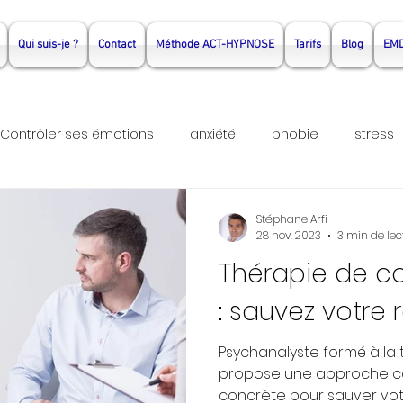
Qui suis-je ?
Contact
Méthode ACT-HYPNOSE
Tarifs
Blog
EM
Contrôler ses émotions
anxiété
phobie
stress
hérapie Rennes
Psychothérapie Noyal Sur Vilaine
hyp
Stéphane Arfi
28 nov. 2023
3 min de lec
Thérapie de c
do
thérapie Couple
thérapie couple rennes
the
: sauvez votre 
Psychanalyste formé à la 
propose une approche c
concrète pour sauver votre 