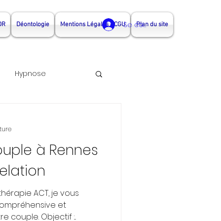
Se connecter
DR
Déontologie
Mentions Légales - CGU
Plan du site
Hypnose
nothérapeute Rennes
ture
ouple à Rennes
rapeute couple rennes
relation
thérapie ACT, je vous
ompréhensive et
couple. Objectif :...