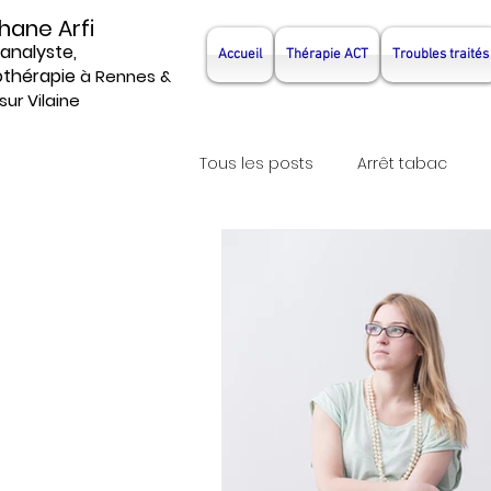
hane Arfi
analyste,
Accueil
Thérapie ACT
Troubles traités
thérapie
à Rennes &
sur Vilaine
Tous les posts
Arrêt tabac
Hypnotherapeute
Psychot
Hypnosejeune
hypnosea