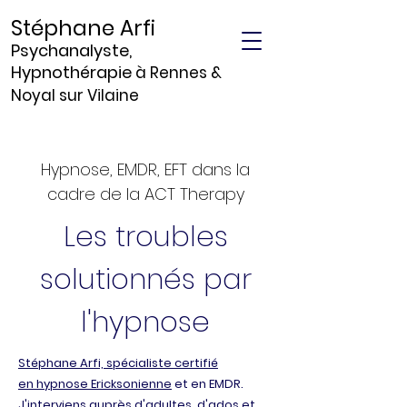
Stéphane Arfi
Psychanalyste,
Hypnothérapie
à Rennes &
Noyal sur Vilaine
Troubles solutionnés par hypnose à Betton proche de Rennes
Si vous habitez à Betton : Stephane ARFI à Rennes hypnothérapeute traite par hypnose les troubles alimentaires, l'arret tabac, l'insomnie, sommeil, peur, angoisse, burn-out.... Des solutions EFT EDMR
Hypnose, EMDR, EFT dans la
cadre de la ACT Therapy
Les troubles
solutionnés par
l'hypnose
Stéphane Arfi, spécialiste certifié
en
hypnose Ericksonienne
et en EMDR.
J'interviens auprès d'adultes, d'ados et