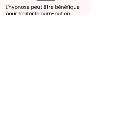
L'hypnose peut être bénéfique
pour traiter
le burn-out
en
favorisant la détente profonde
et en réduisant les symptômes
du stress. Elle peut également
aider à renforcer la résilience
émotionnelle face au
harcèlement et aux personnes
toxiques en renforçant la
confiance en soi et en
recadrant les schémas
mentaux négatifs. En favorisant
un état de conscience modifié,
elle peut contribuer à la gestion
de ces défis mentaux.
Cependant, l'efficacité varie et
plusieurs séances pourraient
être nécessaires pour obtenir
des résultats significatifs.