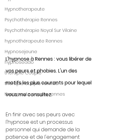
Hypnotherapeute
Psychothérapie Rennes
Psychothérapie Noyal Sur Vilaine
hypnothérapeute Rennes
Hypnosejeune
L'hypnose à Rennes : vous libérer de 
hypnoseado
vos peurs et phobies. L'un des 
thérapie Couple
motifs les plus courants pour lequel 
thérapie couple rennes
therapeute couple rennes
vous me consultez. 
En finir avec ses peurs avec 
l'hypnose est un processus 
personnel qui demande de la 
patience et de l'engagement 