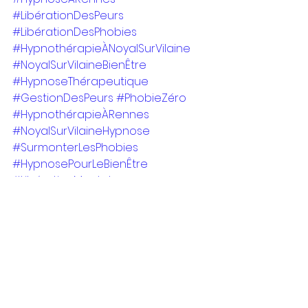
#LibérationDesPeurs
#LibérationDesPhobies
#HypnothérapieÀNoyalSurVilaine
#NoyalSurVilaineBienÊtre
#HypnoseThérapeutique
#GestionDesPeurs
#PhobieZéro
#HypnothérapieÀRennes
#NoyalSurVilaineHypnose
#SurmonterLesPhobies
#HypnosePourLeBienÊtre
#LibérationMentale
#ThérapieÀRennes
#NoyalSurVilaineSérénité
#HypnoseThérapeutiqueÀRennes
#GestionDesAnxiétés
#PhobieÀNoyalSurVilaine
#HypnosePositive
#ÉpanouissementÀNoyalSurVilaine