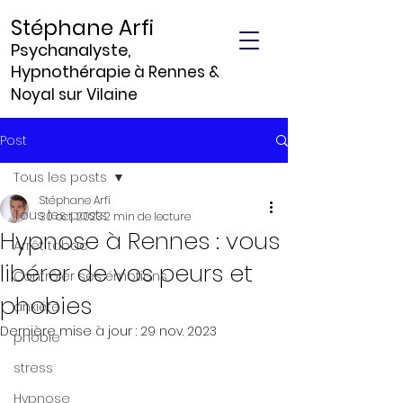
Stéphane Arfi
Psychanalyste,
Hypnothérapie
à Rennes &
Noyal sur Vilaine
Post
Tous les posts
Stéphane Arfi
Tous les posts
30 oct. 2023
2 min de lecture
Hypnose à Rennes : vous
Arrêt tabac
libérer de vos peurs et
Contrôler ses émotions
phobies
anxiété
Dernière mise à jour :
29 nov. 2023
phobie
stress
Hypnose