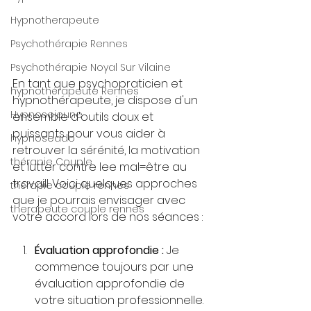
Hypnotherapeute
Psychothérapie Rennes
Psychothérapie Noyal Sur Vilaine
En tant que psychopraticien et 
hypnothérapeute Rennes
hypnothérapeute, je dispose d'un 
Hypnosejeune
ensemble d'outils doux et 
puissants pour vous aider à 
hypnoseado
retrouver la sérénité, la motivation 
thérapie Couple
et lutter contre lee mal=être au 
travaill. Voici quelques approches 
thérapie couple rennes
que je pourrais envisager avec 
therapeute couple rennes
votre accord lors de nos séances :
Évaluation approfondie :
 Je 
commence toujours par une 
évaluation approfondie de 
votre situation professionnelle. 