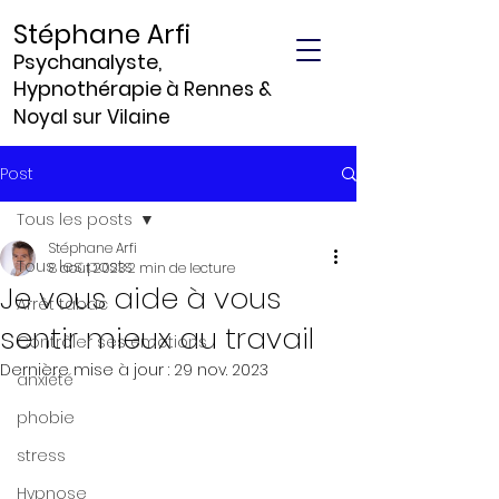
Stéphane Arfi
Psychanalyste,
Hypnothérapie
à Rennes &
Noyal sur Vilaine
Post
Tous les posts
Stéphane Arfi
Tous les posts
8 août 2023
2 min de lecture
Je vous aide à vous
Arrêt tabac
sentir mieux au travail
Contrôler ses émotions
Dernière mise à jour :
29 nov. 2023
anxiété
phobie
stress
Hypnose